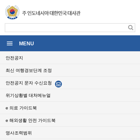
menu
MENU
안전공지
최신 여행경보단계 조정
안전공지 문자 수신요청
위기상황별 대처메뉴얼
e 의료 가이드북
e 해외생활 안전 가이드북
영사조력범위