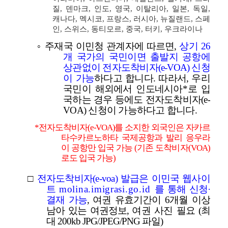
질, 덴마크, 인도, 영국, 이탈리아, 일본, 독일,
캐나다, 멕시코, 프랑스, 러시아, 뉴질랜드, 스페
인, 스위스, 동티모르, 중국, 터키, 우크라이나
◦
주재국 이민청 관계자에 따르면,
상기 26
개 국가의 국민이면 출발지 공항에
상관없이 전자도착비자(
e-VOA)
신청
이 가능
하다고 합니다. 따라서, 우리
국민이 해외에서 인도네시아
*
로 입
국하는 경우 등에도 전자도착비자(e-
VOA) 신청이 가능하다고 합니다.
*
전자도착비자
(
e-VOA)
를 소지한 외국인은
자카르
타수카르노하타 국제공항과 발리 응우라
이 공항만 입국 가능 (기존 도착비자(VOA)
로도 입국 가능)
□
전자도착비자(e-voa) 발급은 이민국 웹사이
트
molina.imigrasi.go.id
를 통해
신청·
결재 가능
, 여권 유효기간이 6개월 이상
남아 있는 여권정보,
여권 사진 필요
(최
대 200kb JPG/JPEG/PNG 파일)