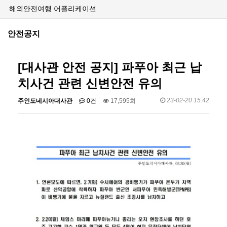
해외안전여행 어플리케이션
안전공지
[대사관 안전 공지] 파푸아 최근 납
치사건 관련 신변안전 유의
23-02-20 15:42
주인도네시아대사관
0건
17,595회