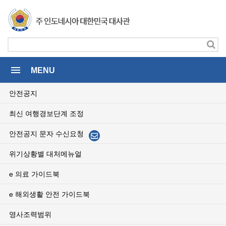
menu
MENU
안전공지
최신 여행경보단계 조정
안전공지 문자 수신요청
위기상황별 대처메뉴얼
e 의료 가이드북
e 해외생활 안전 가이드북
영사조력범위