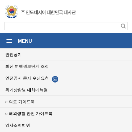
menu
MENU
안전공지
최신 여행경보단계 조정
안전공지 문자 수신요청
위기상황별 대처메뉴얼
e 의료 가이드북
e 해외생활 안전 가이드북
영사조력범위